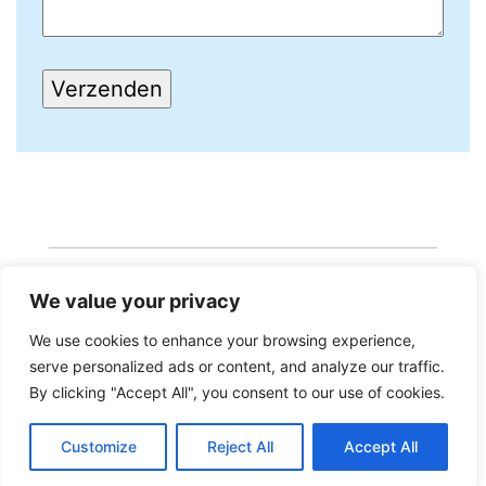
We value your privacy
We use cookies to enhance your browsing experience,
serve personalized ads or content, and analyze our traffic.
Copyright 2026 · Realisatie Europe Web Media ·
By clicking "Accept All", you consent to our use of cookies.
Vormgeving Hoenenenvandooren
Customize
Reject All
Accept All
Beheerderslogin
·
Privacy Statement
·
Disclaimer